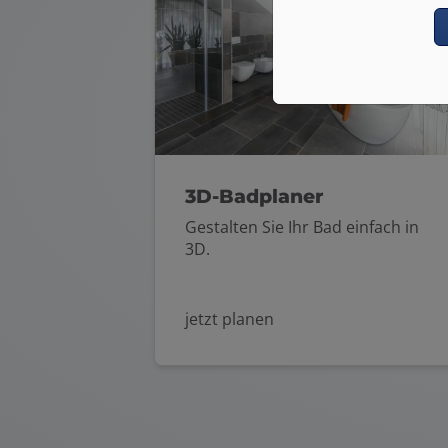
3D-Badplaner
Gestalten Sie Ihr Bad einfach in
3D.
jetzt planen