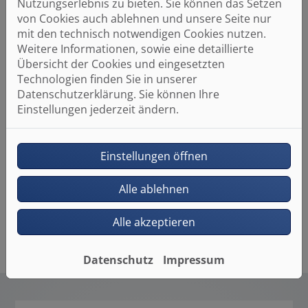
Nutzungserlebnis zu bieten. Sie können das Setzen
Menge Zeit, Energie und Wasser
. Ideal für alle
von Cookies auch ablehnen und unsere Seite nur
Schnellduscher
und
ungeduldige Zeitgenossen
. Die
mit den technisch notwendigen Cookies nutzen.
fachmännische Installation ist innerhalb
Weitere Informationen, sowie eine detaillierte
kürzester Zeit möglich
. Die Baureihe bietet neben
Übersicht der Cookies und eingesetzten
der Standardpumpe ein Modell mit intelligenter
Technologien finden Sie in unserer
Erfassung der Nutzergewohnheiten und seit
Datenschutzerklärung. Sie können Ihre
neuestem die COMFORT mit
eingebautem
Einstellungen jederzeit ändern.
Digitaltimer
. Dadurch ist das umständliche
Zwischenschalten von Timer-Steckdosen überflüssig,
der integrierter Digitaltimer erlaubt ein präzise
Einstellungen öffnen
Zeiteinstellung.
Das ist
Komfort
, der selbst die ungeduldigsten
Alle ablehnen
Duscher zufriedenstellt.
Alle akzeptieren
Datenschutz
Impressum