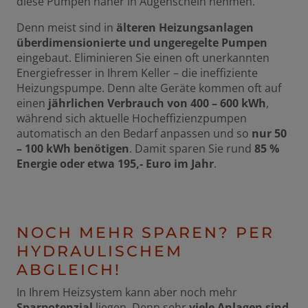
diese Pumpen näher in Augenschein nehmen.
Denn meist sind in
älteren Heizungsanlagen
überdimensionierte und ungeregelte Pumpen
eingebaut. Eliminieren Sie einen oft unerkannten
Energiefresser in Ihrem Keller – die ineffiziente
Heizungspumpe. Denn alte Geräte kommen oft auf
einen
jährlichen Verbrauch von 400 – 600 kWh
,
während sich aktuelle Hocheffizienzpumpen
automatisch an den Bedarf anpassen und so
nur 50
– 100 kWh benötigen
. Damit sparen Sie rund
85 %
Energie oder etwa 195,- Euro im Jahr
.
NOCH MEHR SPAREN? PER
HYDRAULISCHEM
ABGLEICH!
In Ihrem Heizsystem kann aber noch mehr
Sparpotenzial
liegen. Denn sehr
viele Anlagen sind