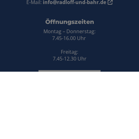
E-Mail:
info@radloff-und-bahr.de
Öffnungszeiten
Montag – Donnerstag:
7.45-16.00 Uhr
Freitag:
7.45-12.30 Uhr